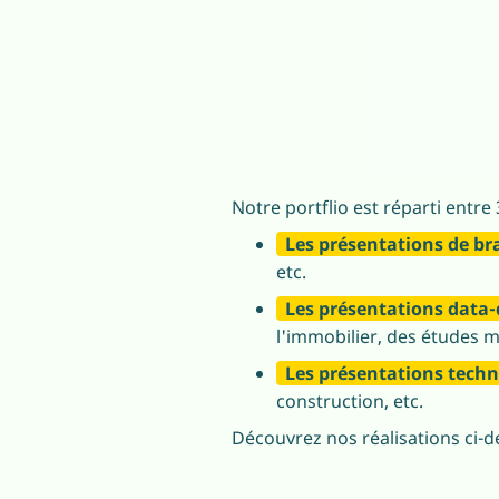
Notre portflio est réparti entre
Les présentations de b
etc.
Les présentations data-
l'immobilier, des études m
Les présentations tech
construction, etc.
Découvrez nos réalisations ci-d